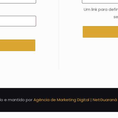
Um link para def
se
ado e mantido por
Agência de Marketing Digital | NetGuaraná