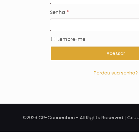
Obrigatório
Senha
*
Lembre-me
Acessar
Perdeu sua senha?
©2026 CR-Connection - All Rights Reserved | Cri