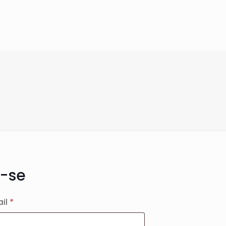
-se
Obrigatório
ail
*