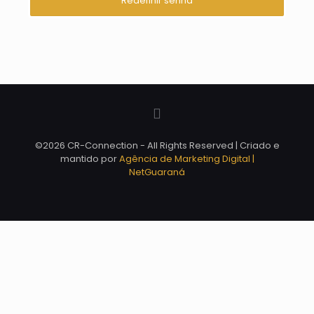
Redefinir senha
©2026 CR-Connection - All Rights Reserved | Criado e
mantido por
Agência de Marketing Digital |
NetGuaraná